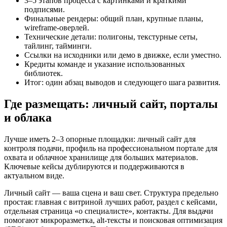
3–5 этапов процесса с картинками и краткими
подписями.
Финальные рендеры: общий план, крупные планы,
wireframe‑оверлей.
Технические детали: полигоны, текстурные сеты,
тайлинг, тайминги.
Ссылки на исходники или демо в движке, если уместно.
Кредиты команде и указание использованных
библиотек.
Итог: один абзац выводов и следующего шага развития.
Где размещать: личный сайт, порталы
и облака
Лучше иметь 2–3 опорные площадки: личный сайт для
контроля подачи, профиль на профессиональном портале для
охвата и облачное хранилище для больших материалов.
Ключевые кейсы дублируются и поддерживаются в
актуальном виде.
Личный сайт — ваша сцена и ваш свет. Структура предельно
простая: главная с витриной лучших работ, раздел с кейсами,
отдельная страница «о специалисте», контакты. Для выдачи
помогают микроразметка, alt‑тексты и поисковая оптимизация