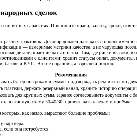
народных сделок
 и понятных гарантиях. Пропишите право, валюту, сроки, ответ
т разных трактовок. Договор должен называть стороны именно т
цификации — измеримые метрики качества, а не чарующая поэзи
логовые детали, крайние даты оплаты. Там, где риски высоки, 
оотношениями с клиентами: хранит статусы оплат, документы, к
и, базовый KYC. Это не паранойя, а взрослый подход.
Рекомендация
ывать буфер по срокам и сумме, подтверждать реквизиты по дву
ь платежи, держать резервный канал, хранить историю операци
зовать для крупных сумм, заранее согласовывать документы с б
ть поэтапную схему 30/40/30, привязывать к вехам и приёмке
з которых, как назло, вырастают большие проблемы:
у партнёра.
, если она потребуется.
и.