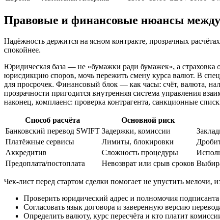
Правовые и финансовые нюансы между
Надёжность держится на ясном контракте, прозрачных расчётах
спокойнее.
Юридическая база — не «бумажки ради бумажек», а страховка о
юрисдикцию споров, мочь пережить смену курса валют. В спе
для просрочек. Финансовый блок — как часы: счёт, валюта, на
прозрачности пригодится внутренняя система управления взаим
наконец, комплаенс: проверка контрагента, санкционные списк
Способ расчёта
Основной риск
Банковский перевод SWIFT
Задержки, комиссии
Заклад
Платёжные сервисы
Лимиты, блокировки
Дробит
Аккредитив
Сложность процедуры
Исполь
Предоплата/постоплата
Невозврат или срыв сроков
Выбира
Чек-лист перед стартом сделки помогает не упустить мелочи, и
Проверить юридический адрес и полномочия подписанта 
Согласовать язык договора и заверенную версию перевода
Определить валюту, курс пересчёта и кто платит комисси