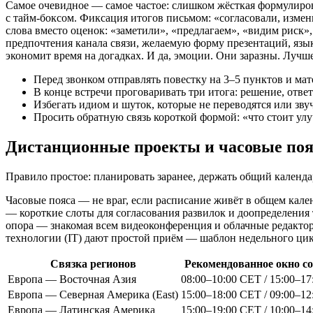
Самое очевидное — самое частое: слишком жёсткая формулировк
с тайм-боксом. Фиксация итогов письмом: «согласовали, изме
слова вместо оценок: «заметили», «предлагаем», «видим риск»
предпочтения канала связи, желаемую форму презентаций, язык
экономит время на догадках. И да, эмоции. Они заразны. Лучш
Перед звонком отправлять повестку на 3–5 пунктов и мат
В конце встречи проговаривать три итога: решение, отве
Избегать идиом и шуток, которые не переводятся или зву
Просить обратную связь короткой формой: «что стоит ул
Дистанционные проекты и часовые поя
Правило простое: планировать заранее, держать общий календа
Часовые пояса — не враг, если расписание живёт в общем кале
— короткие слоты для согласования развилок и доопределения 
опора — знакомая всем видеоконференция и облачные редактор
технологии (IT) дают простой приём — шаблон недельного ци
Связка регионов
Рекомендованное окно с
Европа — Восточная Азия
08:00–10:00 CET / 15:00–1
Европа — Северная Америка (East)
15:00–18:00 CET / 09:00–1
Европа — Латинская Америка
15:00–19:00 CET / 10:00–1