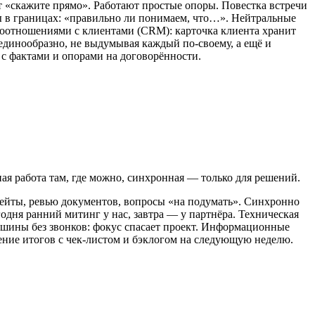
ут «скажите прямо». Работают простые опоры. Повестка встречи
ны в границах: «правильно ли понимаем, что…». Нейтральные
имоотношениями с клиентами (CRM): карточка клиента хранит
единообразно, не выдумывая каждый по-своему, а ещё и
 с фактами и опорами на договорённости.
ая работа там, где можно, синхронная — только для решений.
пдейты, ревью документов, вопросы «на подумать». Синхронно
одня ранний митинг у нас, завтра — у партнёра. Техническая
тишины без звонков: фокус спасает проект. Информационные
ние итогов с чек-листом и бэклогом на следующую неделю.