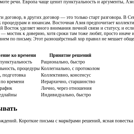
оте речи. Европа чаще ценит пунктуальность и аргументы, Ази
и договор, в других договор — это только старт разговора. В Се
процедурам и нюансам. Восточная Азия предпочитает коллектив
 Восток уделяет много внимания личной связи и статусу, и если
— мостик к доверию, хотя сроки там тоже любят, просто иначе и
ением по письму. Этот разношёрстный хор правил не мешает общ
ение ко времени
Принятие решений
пунктуальность
Рационально, быстро
ьность, процедуры
Коллегиально, с протоколом
, подготовка
Коллективно, консенсус
 по времени
Иерархично, старшинство
график
Лично, через отношения
дедлайны
Индивидуально, быстро
ывать
рждений. Короткие письма с маркёрами решений, ясная повестк