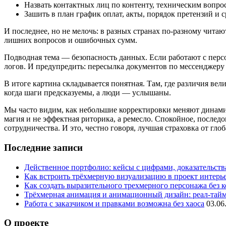
Назвать контактных лиц по контенту, техническим вопро
Зашить в план график оплат, акты, порядок претензий и с
И последнее, но не мелочь: в разных странах по-разному чита
лишних вопросов и ошибочных сумм.
Подводная тема — безопасность данных. Если работают с перс
логов. И предупредить: пересылка документов по мессенджер
В итоге картина складывается понятная. Там, где различия ве
когда шаги предсказуемы, а люди — услышаны.
Мы часто видим, как небольшие корректировки меняют динамик
магия и не эффектная риторика, а ремесло. Спокойное, послед
сотрудничества. И это, честно говоря, лучшая страховка от гл
Последние записи
Действенное портфолио: кейсы с цифрами, доказательства
Как встроить трёхмерную визуализацию в проект интерь
Как создать выразительного трехмерного персонажа без 
Трёхмерная анимация и анимационный дизайн: реал‑тай
Работа с заказчиком и правками возможна без хаоса
03.06
О проекте