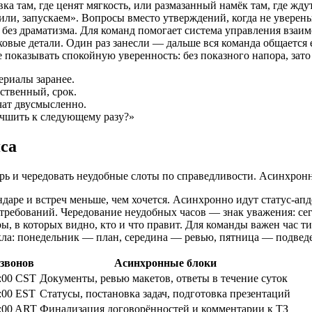
а там, где ценят мягкость, или размазанный намёк там, где жд
нили, запускаем». Вопросы вместо утверждений, когда не увере
, без драматизма. Для команд помогает система управления вза
овые детали. Один раз занесли — дальше вся команда общается 
е показывать спокойную уверенность: без показного напора, зато
ериалы заранее.
тственный, срок.
чат двусмысленно.
учшить к следующему разу?»
са
рь и чередовать неудобные слоты по справедливости. Асинхронн
ндаре и встреч меньше, чем хочется. Асинхронно идут статус-а
требований. Чередование неудобных часов — знак уважения: сег
ы, в которых видно, кто и что правит. Для команды важен час 
кла: понедельник — план, середина — ревью, пятница — подведе
озвонов
Асинхронные блоки
7:00 CST
Документы, ревью макетов, ответы в течение суток
2:00 EST
Статусы, постановка задач, подготовка презентаций
4:00 ART
Финализация договорённостей и комментарии к ТЗ