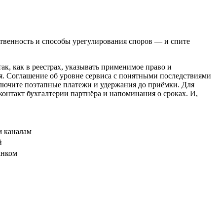
ственность и способы урегулирования споров — и спите
ак, как в реестрах, указывать применимое право и
я. Соглашение об уровне сервиса с понятными последствиями
включите поэтапные платежи и удержания до приёмки. Для
онтакт бухгалтерии партнёра и напоминания о сроках. И,
м каналам
й
анком