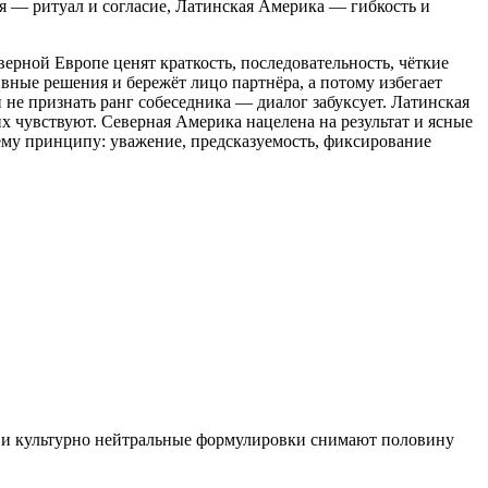
я — ритуал и согласие, Латинская Америка — гибкость и
верной Европе ценят краткость, последовательность, чёткие
ные решения и бережёт лицо партнёра, а потому избегает
 не признать ранг собеседника — диалог забуксует. Латинская
х чувствуют. Северная Америка нацелена на результат и ясные
ему принципу: уважение, предсказуемость, фиксирование
а и культурно нейтральные формулировки снимают половину