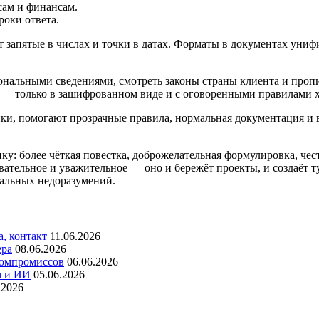
сам и финансам.
роки ответа.
ют запятые в числах и точки в датах. Форматы в документах ун
ональными сведениями, смотреть законы страны клиента и проп
у — только в зашифрованном виде и с оговоренными правилами 
лики, помогают прозрачные правила, нормальная документация и
у: более чёткая повестка, доброжелательная формулировка, чес
овательное и уважительное — оно и бережёт проекты, и создаёт
обальных недоразумений.
, контакт
11.06.2026
ера
08.06.2026
компромиссов
06.06.2026
м и ИИ
05.06.2026
.2026