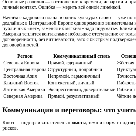
Основные различия — в отношении к времени, иерархии и прям
личный контакт. Ошибка — мерить всё одной линейкой.
Начнём с кадрового плана: в одних культурах слово — уже почт
дедлайны; в Центральной Европе одновременно внимательны к 
публичных «нет», заменяя их мягким «надо подумать». Ближний
Америка теплится контактами: небольшое отступление от темы 
договорённости, без витиеватости, зато с быстрым подтвержд
договорённостей.
Регион
Коммуникативный стиль
Отнош
Северная Европа
Прямой, сдержанный
Жёсткая 
Центральная Европа
Структурный, подробный
Пунктуал
Восточная Азия
Непрямой, гармоничный
Точность
Ближний Восток
Контекстный, личный
Гибкость
Латинская Америка
Экспрессивный, доверительный
Гибкий 
Северная Америка
Прямой, результативный
Чёткие 
Коммуникация и переговоры: что учит
Ключ — подстраивать степень прямоты, темп и формат подтве
рисков.