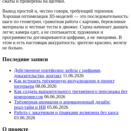
сжаты и проверены на щелчки.
Вывод простой и, честно говоря, требующий терпения.
Хорошая оптимизация 3D‑моделей — это последовательность:
шаги по геометрии, грамотная работа с картами, бережливые
материалы и честные тесты в движке. Сцена начинает дышать
легче; камера едет, а не спотыкается; художники и
программисты договариваются цифрами, а не эмоциями. В
этом и есть настоящая аккуратность: зрителю красиво, железу
не больно.
Последние записи
Действенное портфолио: кейсы с цифрами,
доказательства, контакт
11.06.2026
Как встроить трёхмерную визуализацию в проект
интерьера
08.06.2026
Как создать выразительного трехмерного персонажа без
компромиссов
06.06.2026
Трёхмерная анимация и анимационный дизайн:
реал‑тайм и ИИ
05.06.2026
Работа с заказчиком и правками возможна без хаоса
03.06.2026
О проекте