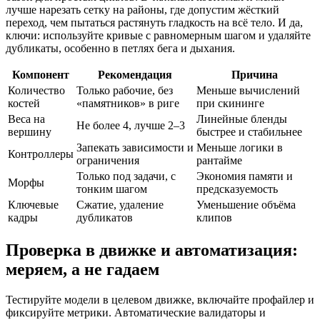
лучше нарезать сетку на районы, где допустим жёсткий
переход, чем пытаться растянуть гладкость на всё тело. И да,
ключи: используйте кривые с равномерным шагом и удаляйте
дубликаты, особенно в петлях бега и дыхания.
Компонент
Рекомендация
Причина
Количество
Только рабочие, без
Меньше вычислений
костей
«памятников» в риге
при скининге
Веса на
Линейные бленды
Не более 4, лучше 2–3
вершину
быстрее и стабильнее
Запекать зависимости и
Меньше логики в
Контроллеры
ограничения
рантайме
Только под задачи, с
Экономия памяти и
Морфы
тонким шагом
предсказуемость
Ключевые
Сжатие, удаление
Уменьшение объёма
кадры
дубликатов
клипов
Проверка в движке и автоматизация:
меряем, а не гадаем
Тестируйте модели в целевом движке, включайте профайлер и
фиксируйте метрики. Автоматические валидаторы и