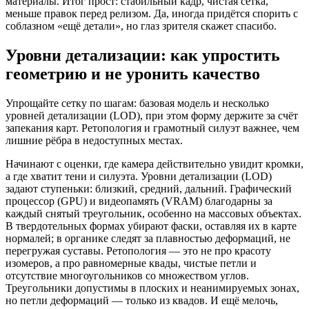
материалы. Итог прост: стабильный кадр, чистая сетка,
меньше правок перед релизом. Да, иногда придётся спорить с
соблазном «ещё детали», но глаз зрителя скажет спасибо.
Уровни детализации: как упростить
геометрию и не уронить качество
Упрощайте сетку по шагам: базовая модель и несколько
уровней детализации (LOD), при этом форму держите за счёт
запекания карт. Ретопология и грамотный силуэт важнее, чем
лишние рёбра в недоступных местах.
Начинают с оценки, где камера действительно увидит кромки,
а где хватит тени и силуэта. Уровни детализации (LOD)
задают ступеньки: близкий, средний, дальний. Графический
процессор (GPU) и видеопамять (VRAM) благодарны за
каждый снятый треугольник, особенно на массовых объектах.
В твердотельных формах убирают фаски, оставляя их в карте
нормалей; в органике следят за плавностью деформаций, не
перегружая суставы. Ретопология — это не про красоту
изомеров, а про равномерные квады, чистые петли и
отсутствие многоугольников со множеством углов.
Треугольники допустимы в плоских и неанимируемых зонах,
но петли деформаций — только из квадов. И ещё мелочь,