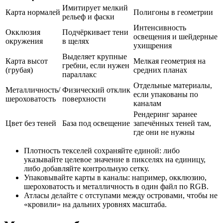
Имитирует мелкий
Карта нормалей
Полигоны в геометрии
рельеф и фаски
Интенсивность
Окклюзия
Подчёркивает тени
освещения и шейдерные
окружения
в щелях
ухищрения
Выделяет крупные
Карта высот
Мелкая геометрия на
гребни, если нужен
(грубая)
средних планах
параллакс
Отдельные материалы,
Металличность/
Физический отклик
если упакованы по
шероховатость
поверхности
каналам
Рендеринг заранее
Цвет без теней
База под освещение
запечённых теней там,
где они не нужны
Плотность текселей сохраняйте единой: либо
указывайте целевое значение в пикселях на единицу,
либо добавляйте контрольную сетку.
Упаковывайте карты в каналы: например, окклюзию,
шероховатость и металличность в один файл по RGB.
Атласы делайте с отступами между островами, чтобы не
«кровили» на дальних уровнях масштаба.