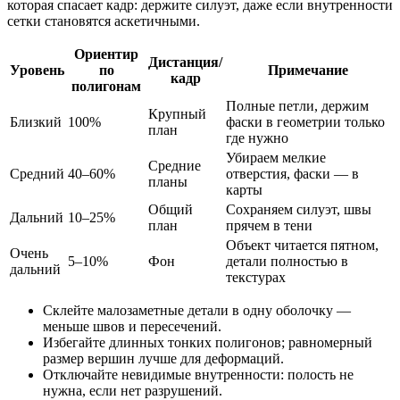
которая спасает кадр: держите силуэт, даже если внутренности
сетки становятся аскетичными.
Ориентир
Дистанция/
Уровень
по
Примечание
кадр
полигонам
Полные петли, держим
Крупный
Близкий
100%
фаски в геометрии только
план
где нужно
Убираем мелкие
Средние
Средний
40–60%
отверстия, фаски — в
планы
карты
Общий
Сохраняем силуэт, швы
Дальний
10–25%
план
прячем в тени
Объект читается пятном,
Очень
5–10%
Фон
детали полностью в
дальний
текстурах
Склейте малозаметные детали в одну оболочку —
меньше швов и пересечений.
Избегайте длинных тонких полигонов; равномерный
размер вершин лучше для деформаций.
Отключайте невидимые внутренности: полость не
нужна, если нет разрушений.