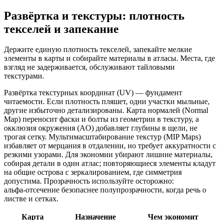
Развёртка и текстуры: плотность
текселей и запекание
Держите единую плотность текселей, запекайте мелкие
элементы в карты и собирайте материалы в атласы. Места, где
взгляд не задерживается, обслуживают тайловыми
текстурами.
Развёртка текстурных координат (UV) — фундамент
читаемости. Если плотность пляшет, одни участки мыльные,
другие избыточно детализированы. Карта нормалей (Normal
Map) переносит фаски и болты из геометрии в текстуру, а
окклюзия окружения (AO) добавляет глубины в щели, не
трогая сетку. Мультимасштабирование текстур (MIP Maps)
избавляет от мерцания в отдалении, но требует аккуратности с
резкими узорами. Для экономии убирают лишние материалы,
собирая детали в один атлас; повторяющиеся элементы кладут
на общие острова с зеркалированием, где симметрия
допустима. Прозрачность используйте осторожно:
альфа‑отсечение безопаснее полупрозрачности, когда речь о
листве и сетках.
Карта
Назначение
Чем экономит