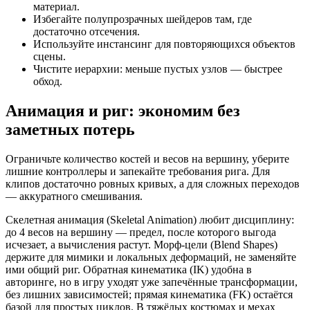
материал.
Избегайте полупрозрачных шейдеров там, где
достаточно отсечения.
Используйте инстансинг для повторяющихся объектов
сцены.
Чистите иерархии: меньше пустых узлов — быстрее
обход.
Анимация и риг: экономим без
заметных потерь
Ограничьте количество костей и весов на вершину, уберите
лишние контроллеры и запекайте требования рига. Для
клипов достаточно ровных кривых, а для сложных переходов
— аккуратного смешивания.
Скелетная анимация (Skeletal Animation) любит дисциплину:
до 4 весов на вершину — предел, после которого выгода
исчезает, а вычисления растут. Морф‑цели (Blend Shapes)
держите для мимики и локальных деформаций, не заменяйте
ими общий риг. Обратная кинематика (IK) удобна в
авторинге, но в игру уходят уже запечённые трансформации,
без лишних зависимостей; прямая кинематика (FK) остаётся
базой для простых циклов. В тяжёлых костюмах и мехах