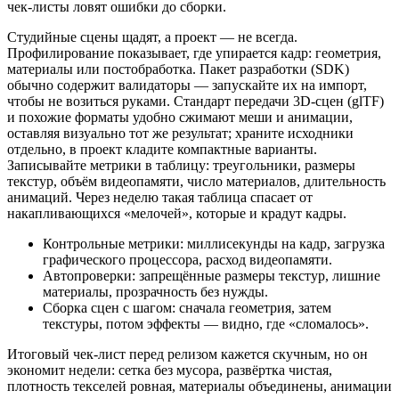
чек‑листы ловят ошибки до сборки.
Студийные сцены щадят, а проект — не всегда.
Профилирование показывает, где упирается кадр: геометрия,
материалы или постобработка. Пакет разработки (SDK)
обычно содержит валидаторы — запускайте их на импорт,
чтобы не возиться руками. Стандарт передачи 3D‑сцен (glTF)
и похожие форматы удобно сжимают меши и анимации,
оставляя визуально тот же результат; храните исходники
отдельно, в проект кладите компактные варианты.
Записывайте метрики в таблицу: треугольники, размеры
текстур, объём видеопамяти, число материалов, длительность
анимаций. Через неделю такая таблица спасает от
накапливающихся «мелочей», которые и крадут кадры.
Контрольные метрики: миллисекунды на кадр, загрузка
графического процессора, расход видеопамяти.
Автопроверки: запрещённые размеры текстур, лишние
материалы, прозрачность без нужды.
Сборка сцен с шагом: сначала геометрия, затем
текстуры, потом эффекты — видно, где «сломалось».
Итоговый чек‑лист перед релизом кажется скучным, но он
экономит недели: сетка без мусора, развёртка чистая,
плотность текселей ровная, материалы объединены, анимации