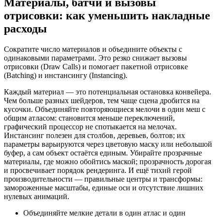
Материалы, батчи и вызовы
отрисовки: как уменьшить накладные
расходы
Сократите число материалов и объедините объекты с
одинаковыми параметрами. Это резко снижает вызовы
отрисовки (Draw Calls) и помогает пакетной отрисовке
(Batching) и инстансингу (Instancing).
Каждый материал — это потенциальная остановка конвейера.
Чем больше разных шейдеров, тем чаще сцена дробится на
кусочки. Объединяйте повторяющиеся мелочи в один меш с
общим атласом: становится меньше переключений,
графический процессор не спотыкается на мелочах.
Инстансинг полезен для столбов, деревьев, болтов; их
параметры варьируются через цветовую маску или небольшой
буфер, а сам объект остаётся единым. Убирайте прозрачные
материалы, где можно обойтись маской; прозрачность дорогая
и просвечивает порядок рендеринга. И ещё тихий герой
производительности — правильные центры и трансформы:
замороженные масштабы, единые оси и отсутствие лишних
нулевых анимаций.
Объединяйте мелкие детали в один атлас и один